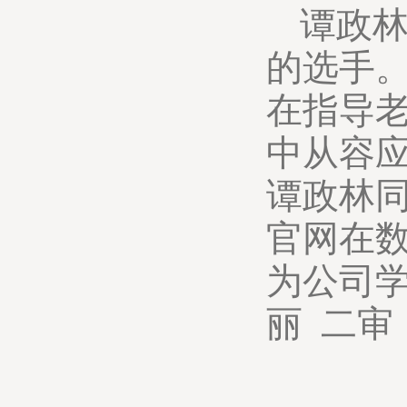
谭政林
的选手
在指导
中从容
谭政林同
官网在
为公司
丽 二审