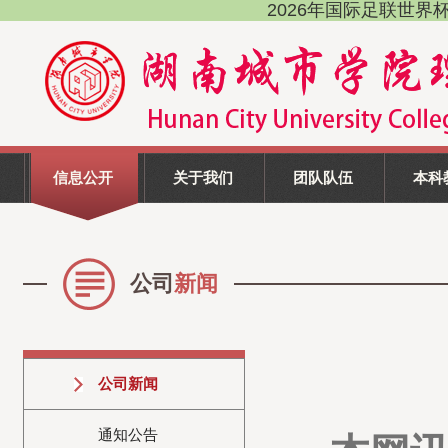
2026年国际足联世界杯(FI
信息公开
关于我们
团队队伍
本科
公司
新闻
公司新闻
通知公告