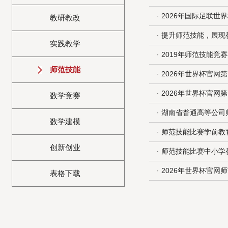
2026年国际足联
·
教研教改
提升师范技能，展现
·
实践教学
2019年师范技能竞
·
师范技能
2026年世界杯官网
·
2026年世界杯官网
·
数学竞赛
湖南省普通高等公司
·
数学建模
师范技能比赛学前教
·
创新创业
师范技能比赛中小学
·
2026年世界杯官网
·
表格下载