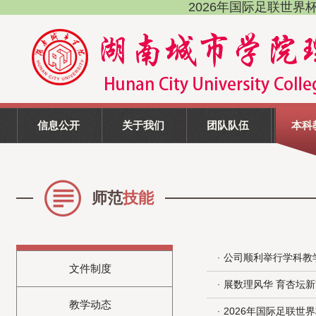
2026年国际足联世界杯(FI
信息公开
关于我们
团队队伍
本科
师范
技能
公司顺利举行学科教
·
文件制度
展数理风华 育杏坛新
·
教学动态
2026年国际足联世
·