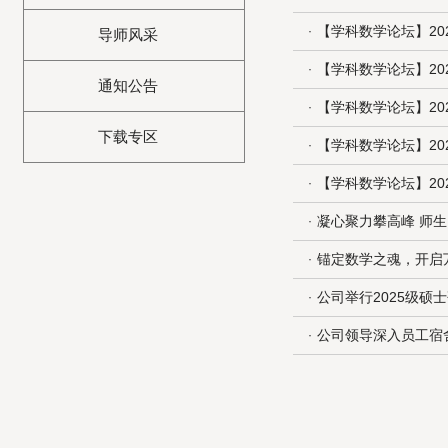
【学科数学论坛】2
·
导师风采
【学科数学论坛】2
·
通知公告
【学科数学论坛】2
·
下载专区
【学科数学论坛】2
·
【学科数学论坛】2
·
凝心聚力攀高峰 师
·
锚定数学之魂，开启
·
公司举行2025级硕
·
公司领导深入员工宿舍
·