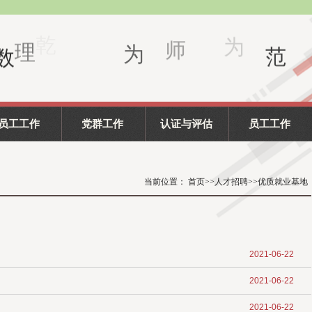
员工工作
党群工作
认证与评估
员工工作
当前位置：
首页
>>
人才招聘
>>
优质就业基地
2021-06-22
2021-06-22
2021-06-22