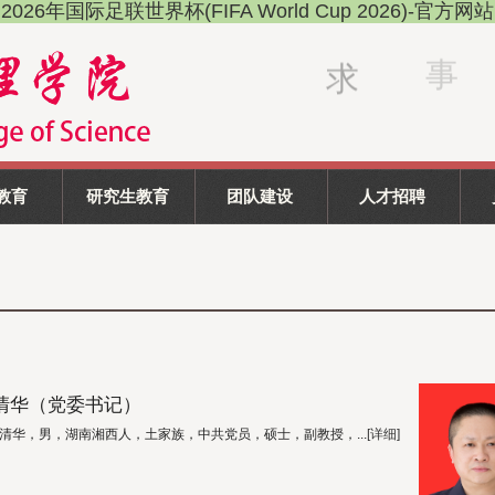
2026年国际足联世界杯(FIFA World Cup 2026)-官方网站
教育
研究生教育
团队建设
人才招聘
清华（党委书记）
华，男，湖南湘西人，土家族，中共党员，硕士，副教授，...
[详细]