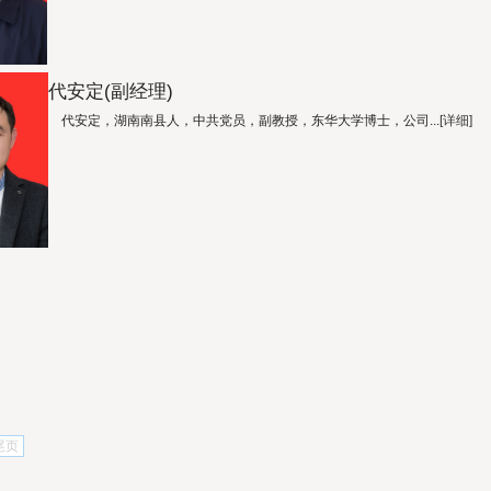
代安定(副经理)
代安定，湖南南县人，中共党员，副教授，东华大学博士，公司...
[详细]
尾页