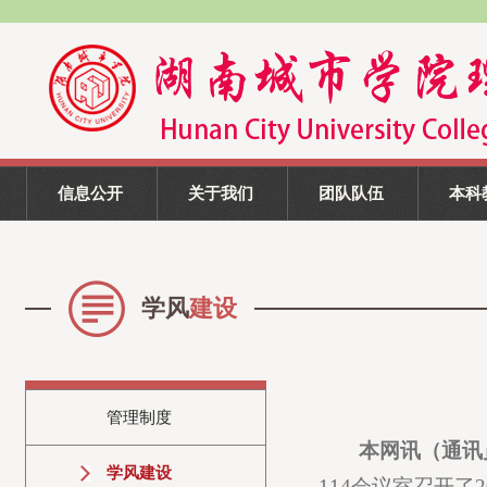
信息公开
关于我们
团队队伍
本科
学风
建设
管理制度
本网讯（通讯
学风建设
114会议室召开