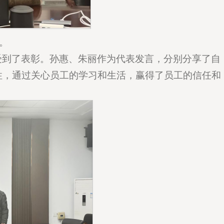
。
受到了表彰。孙惠、朱丽作为代表发言，分别分享了自
性，通过关心员工的学习和生活，赢得了员工的信任和