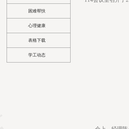
困难帮扶
心理健康
表格下载
学工动态
会上，经理陈