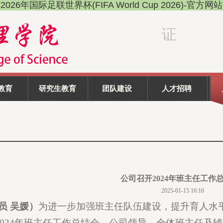
2026年国际足联世界杯(FIFA World Cup 2026)-官方网站
教育
研究生教育
团队建设
人才招聘
公司召开2024年班主任工作
2025-01-15 16:16
员 吴媛）
为进一步加强班主任队伍建设，提升育人水平，
了2024年班主任工作总结会。公司领导、全体班主任