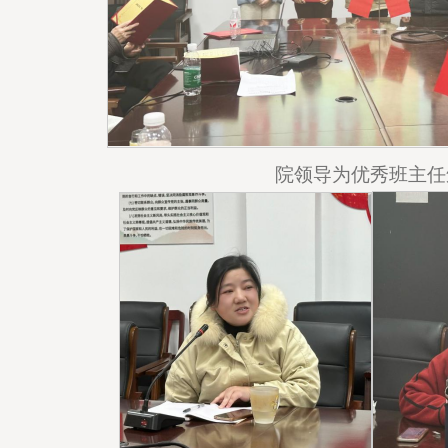
院领导为优秀班主任