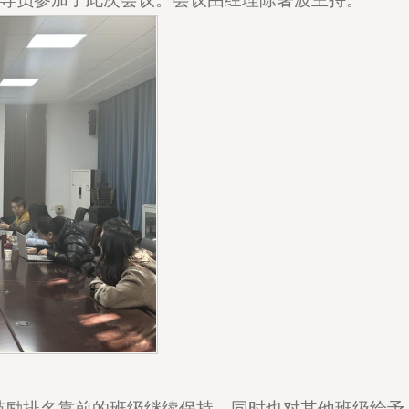
他鼓励排名靠前的班级继续保持，同时也对其他班级给予